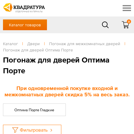
Геленджик
Профи
Акции
ОТДЕЛОЧНЫЕ МАТЕРИАЛЫ
Готовые решения
0
Каталог товаров
+7 918 999 1656
Доставка и оплата
Контакты
в будние дни — с 9.00 до 19.00,
Сб, Вс — выходной
Каталог
|
Двери
|
Погонаж для межкомнатных дверей
|
Отзывы
Погонаж для дверей Оптима Порте
ЗАКАЗАТЬ ЗВОНОК
Погонаж для дверей Оптима
Вход
/
Регистрация
Порте
При одновременной покупке входной и
межкомнатных дверей скидка 5% на весь заказ.
Оптима Порте Гладкие
Фильтровать