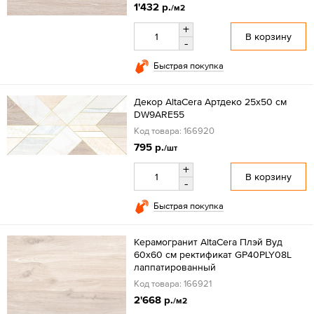
1'432 р.
/м2
+
В корзину
-
Быстрая покупка
Декор AltaCera Артдеко 25x50 см
DW9ARE55
Код товара: 166920
795 р.
/шт
+
В корзину
-
Быстрая покупка
Керамогранит AltaCera Плэй Вуд
60x60 см ректификат GP40PLY08L
лаппатированный
Код товара: 166921
2'668 р.
/м2