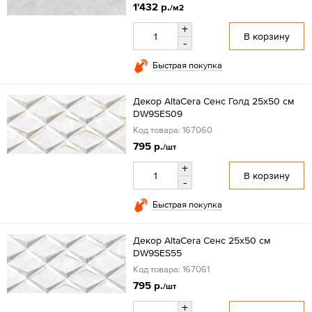
1'432 р.
/м2
+
В корзину
-
Быстрая покупка
Декор AltaCera Сенс Голд 25x50 см
DW9SES09
Код товара: 167060
795 р.
/шт
+
В корзину
-
Быстрая покупка
Декор AltaCera Сенс 25x50 см
DW9SES55
Код товара: 167061
795 р.
/шт
+