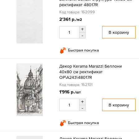
ректификат 48017R
Код товара: 162099
2'361 р.
/м2
+
В корзину
-
Быстрая покупка
Декор Kerama Marazzi Беллони
40x80 см ректификат
OP\A243\48017R
Код товара: 162101
1'916 р.
/шт
+
В корзину
-
Быстрая покупка
Декор Kerama Marazzi Беллони