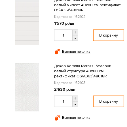
белый чипсет 40x80 см ректификат
OS\A361\48018R
Код товара: 162102
1'570 р.
/шт
+
В корзину
-
Быстрая покупка
Декор Kerama Marazzi Беллони
белый структура 40x80 см
ректификат OS\A363\48018R
Код товара: 162103
2'630 р.
/шт
+
В корзину
-
Быстрая покупка