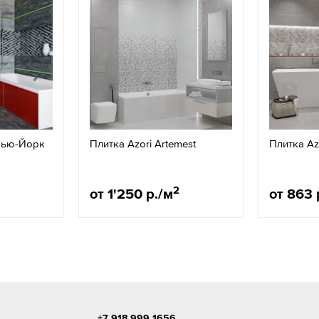
Нью-Йорк
Плитка Azori Artemest
Плитка Azo
2
от 1'250 р./м
от 863 
+7 918 999 1656