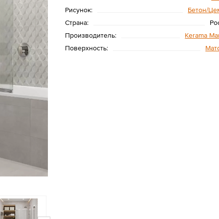
Рисунок:
Бетон/Це
Страна:
Ро
Производитель:
Kerama Mar
Поверхность:
Мат