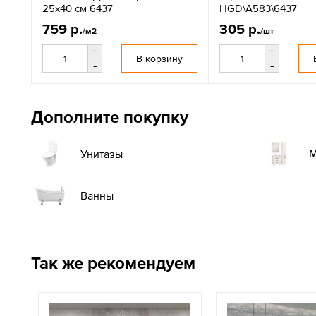
25x40 см 6437
HGD\A583\6437
759 р.
305 р.
/м2
/шт
+
+
В корзину
-
-
Дополните покупку
М
Унитазы
Ванны
Так же рекомендуем