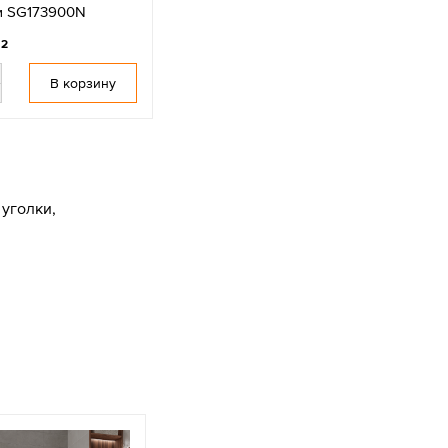
см SG173900N
м2
В корзину
уголки,