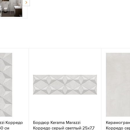
zzi Корредо
Бордюр Kerama Marazzi
Керамогран
40 см
Корредо серый светлый 25х7,7
Корредо се