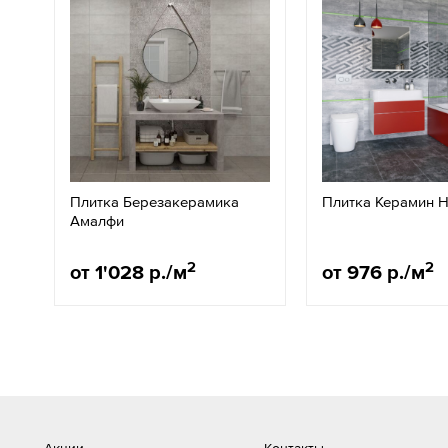
Плитка Березакерамика
Плитка Керамин 
Амалфи
2
2
от 1'028 р./м
от 976 р./м