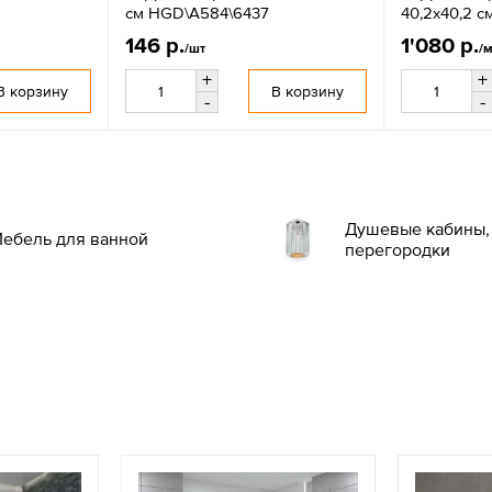
см HGD\A584\6437
40,2х40,2 
146 р.
1'080 р.
/шт
/
+
+
В корзину
В корзину
-
-
Душевые кабины, 
ебель для ванной
перегородки