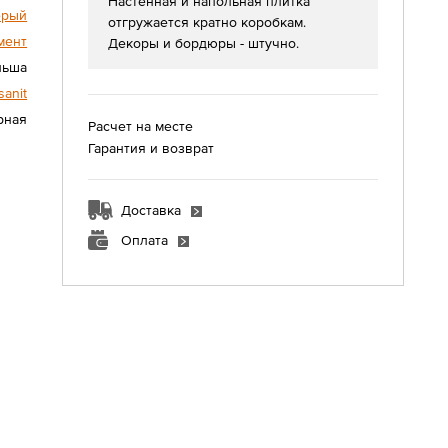
Настенная и напольная плитка
ерый
отгружается кратно коробкам.
мент
Декоры и бордюры - штучно.
льша
sanit
урная
Расчет на месте
Гарантия и возврат
Доставка
Оплата