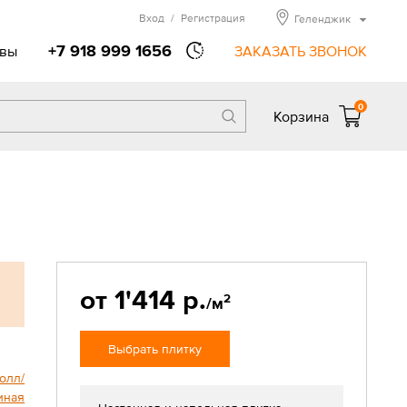
Вход
/
Регистрация
Геленджик
+7 918 999 1656
вы
ЗАКАЗАТЬ ЗВОНОК
0
Корзина
от 1'414 р.
2
/м
Выбрать плитку
олл/
иная