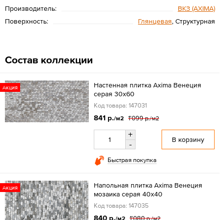
Производитель:
ВКЗ (AXIMA)
Поверхность:
Глянцевая
, Структурная
Состав коллекции
Настенная плитка Axima Венеция
Акция
серая 30x60
Код товара: 147031
841 р.
1'099 р.
/м2
/м2
+
В корзину
-
Быстрая покупка
Напольная плитка Axima Венеция
Акция
мозаика серая 40x40
Код товара: 147035
840 р.
1'080 р.
/м2
/м2