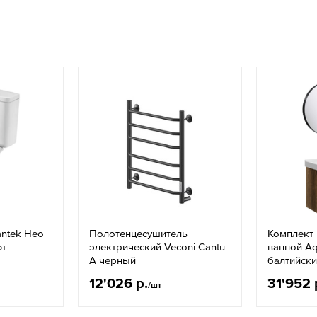
antek Нео
Полотенцесушитель
Комплект
фт
электрический Veconi Cantu-
ванной Aq
A черный
балтийск
12'026 р.
31'952 
/шт