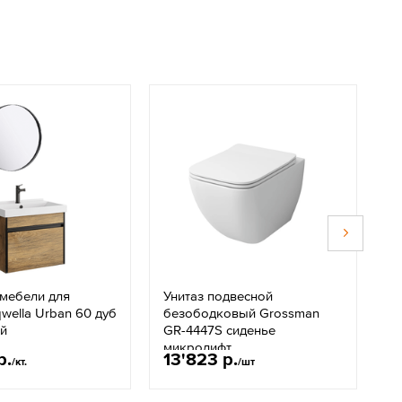
 мебели для
Унитаз подвесной
М
wella Urban 60 дуб
безободковый Grossman
Э
ий
GR-4447S сиденье
микролифт
р.
13'823 р.
1
/кт.
/шт