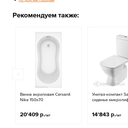
по другим городам
Рекомендуем также:
Ванна акриловая Cersanit
Унитаз-компакт S
Nike 150x70
сиденье микроли
20'409 р.
14'843 р.
/шт
/шт