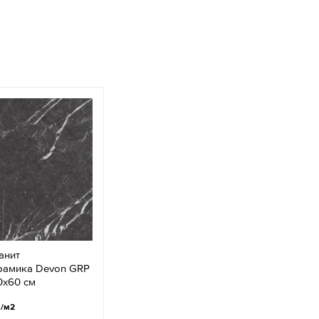
анит
рамика Devon GRP
0x60 см
.
/м2