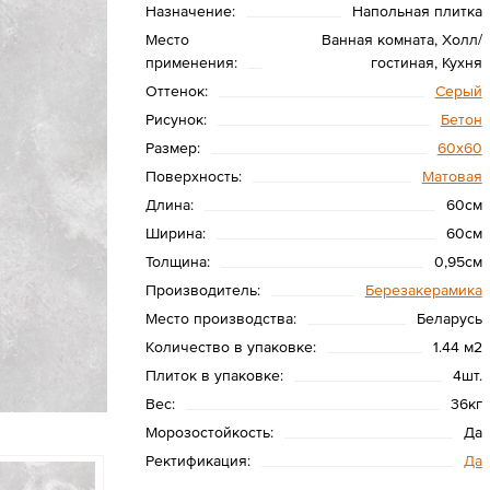
Назначение:
Напольная плитка
Место
Ванная комната, Холл/
применения:
гостиная, Кухня
Оттенок:
Серый
Рисунок:
Бетон
Размер:
60х60
Поверхность:
Матовая
Длина:
60см
Ширина:
60см
Толщина:
0,95см
Производитель:
Березакерамика
Место производства:
Беларусь
Количество в упаковке:
1.44 м2
Плиток в упаковке:
4шт.
Вес:
36кг
Морозостойкость:
Да
Ректификация:
Да