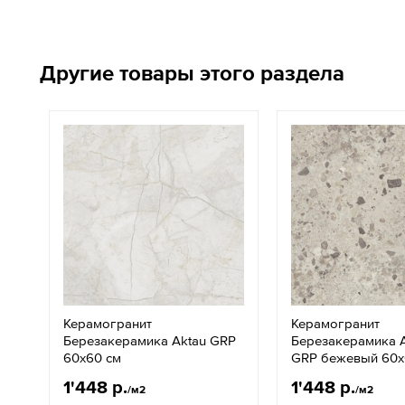
Другие товары этого раздела
Керамогранит
Керамогранит
Березакерамика Aktau GRP
Березакерамика 
60x60 см
GRP бежевый 60x
1'448 р.
1'448 р.
/м2
/м2