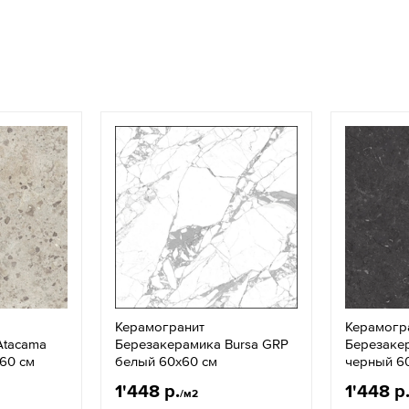
Керамогранит
Керамогр
Atacama
Березакерамика Bursa GRP
Березаке
60 см
белый 60x60 см
черный 6
1'448 р.
1'448 р
/м2