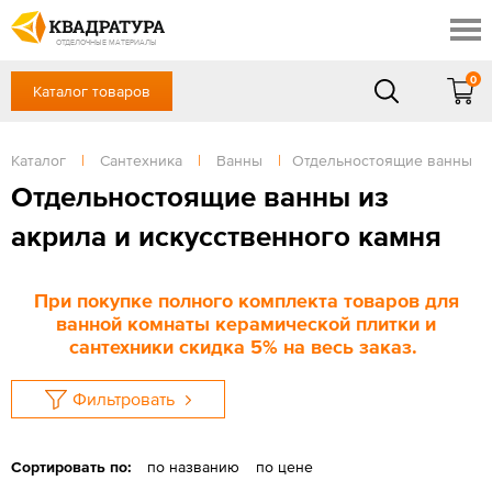
Геленджик
Профи
Акции
ОТДЕЛОЧНЫЕ МАТЕРИАЛЫ
Готовые решения
0
Каталог товаров
+7 918 999 1656
Доставка и оплата
Контакты
в будние дни — с 9.00 до 19.00,
Сб, Вс — выходной
Каталог
|
Сантехника
|
Ванны
|
Отдельностоящие ванны
Отзывы
ЗАКАЗАТЬ ЗВОНОК
Отдельностоящие ванны из
Вход
/
Регистрация
акрила и искусственного камня
При покупке полного комплекта товаров для
ванной комнаты керамической плитки и
сантехники скидка 5% на весь заказ.
Фильтровать
Сортировать по:
по названию
по цене